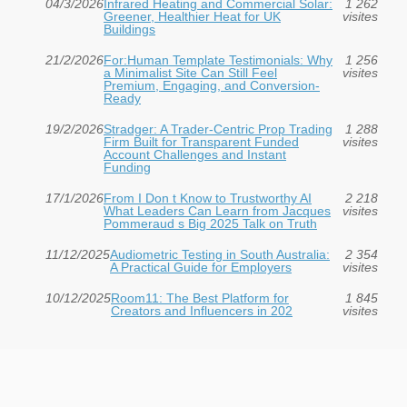
04/3/2026
Infrared Heating and Commercial Solar:
1 262
Greener, Healthier Heat for UK
visites
Buildings
21/2/2026
For:Human Template Testimonials: Why
1 256
a Minimalist Site Can Still Feel
visites
Premium, Engaging, and Conversion-
Ready
19/2/2026
Stradger: A Trader-Centric Prop Trading
1 288
Firm Built for Transparent Funded
visites
Account Challenges and Instant
Funding
17/1/2026
From I Don t Know to Trustworthy AI
2 218
What Leaders Can Learn from Jacques
visites
Pommeraud s Big 2025 Talk on Truth
11/12/2025
Audiometric Testing in South Australia:
2 354
A Practical Guide for Employers
visites
10/12/2025
Room11: The Best Platform for
1 845
Creators and Influencers in 202
visites