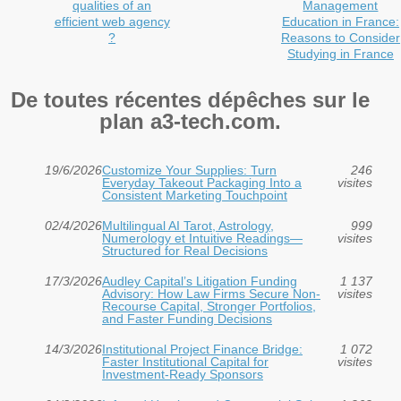
qualities of an
Management
efficient web agency
Education in France:
?
Reasons to Consider
Studying in France
De toutes récentes dépêches sur le
plan a3-tech.com.
19/6/2026
Customize Your Supplies: Turn
246
Everyday Takeout Packaging Into a
visites
Consistent Marketing Touchpoint
02/4/2026
Multilingual AI Tarot, Astrology,
999
Numerology et Intuitive Readings—
visites
Structured for Real Decisions
17/3/2026
Audley Capital’s Litigation Funding
1 137
Advisory: How Law Firms Secure Non-
visites
Recourse Capital, Stronger Portfolios,
and Faster Funding Decisions
14/3/2026
Institutional Project Finance Bridge:
1 072
Faster Institutional Capital for
visites
Investment‑Ready Sponsors