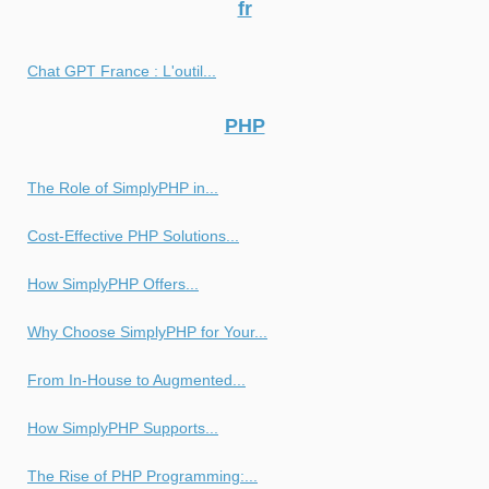
fr
Chat GPT France : L'outil...
PHP
The Role of SimplyPHP in...
Cost-Effective PHP Solutions...
How SimplyPHP Offers...
Why Choose SimplyPHP for Your...
From In-House to Augmented...
How SimplyPHP Supports...
The Rise of PHP Programming:...