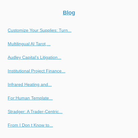
Blog
Customize Your Supplies: Turn...
Multilingual AI Tarot,...
Audley Capital’s Litigation...
Institutional Project Finance...
Infrared Heating and...
For:Human Template...
Stradger: A Trader-Centric...
From I Don t Know to...